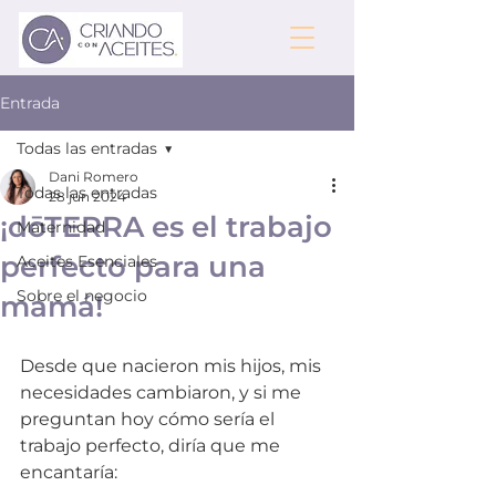
Entrada
Todas las entradas
Dani Romero
Todas las entradas
28 jun 2024
¡dōTERRA es el trabajo
Maternidad
perfecto para una
Aceites Esenciales
Sobre el negocio
mamá!
Desde que nacieron mis hijos, mis 
necesidades cambiaron, y si me 
preguntan hoy cómo sería el 
trabajo perfecto, diría que me 
encantaría: 